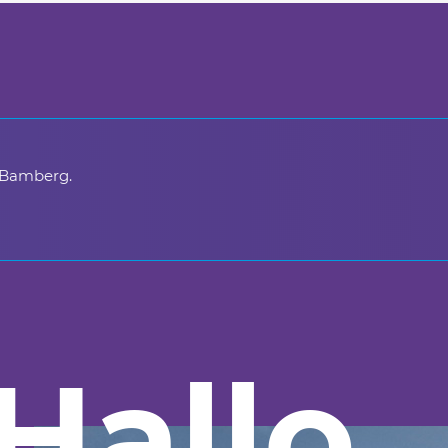
 Bamberg.
Hallo
_