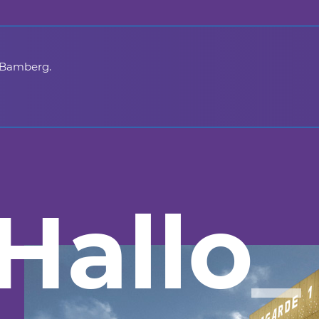
 Bamberg.
Hallo
_