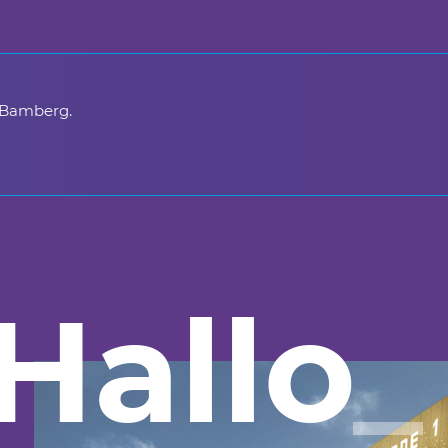
 Bamberg.
Hallo
_