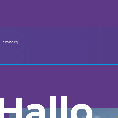
 Bamberg.
Hallo
_