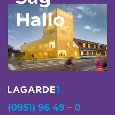
Hallo
_
(0951) 96 49 – 0